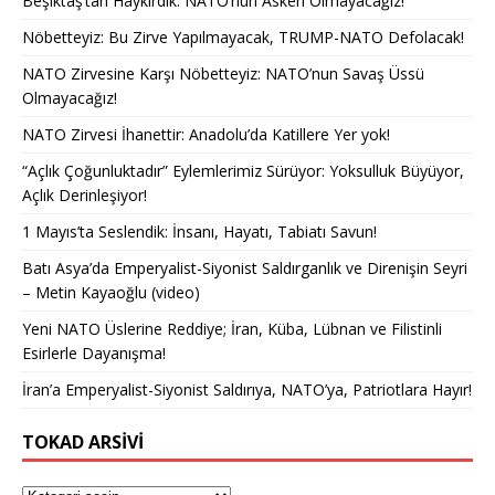
Beşiktaş’tan Haykırdık: NATO’nun Askeri Olmayacağız!
Nöbetteyiz: Bu Zirve Yapılmayacak, TRUMP-NATO Defolacak!
NATO Zirvesine Karşı Nöbetteyiz: NATO’nun Savaş Üssü
Olmayacağız!
NATO Zirvesi İhanettir: Anadolu’da Katillere Yer yok!
“Açlık Çoğunluktadır” Eylemlerimiz Sürüyor: Yoksulluk Büyüyor,
Açlık Derinleşiyor!
1 Mayıs’ta Seslendik: İnsanı, Hayatı, Tabiatı Savun!
Batı Asya’da Emperyalist-Siyonist Saldırganlık ve Direnişin Seyri
– Metin Kayaoğlu (video)
Yeni NATO Üslerine Reddiye; İran, Küba, Lübnan ve Filistinli
Esirlerle Dayanışma!
İran’a Emperyalist-Siyonist Saldırıya, NATO’ya, Patriotlara Hayır!
TOKAD ARSIVI