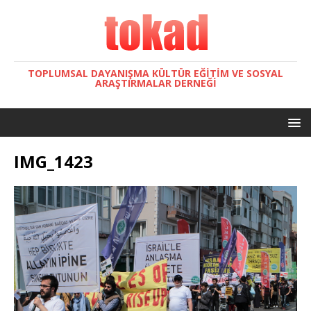
TOPLUMSAL DAYANIŞMA KÜLTÜR EĞITIM VE SOSYAL
ARAŞTIRMALAR DERNEĞI
IMG_1423