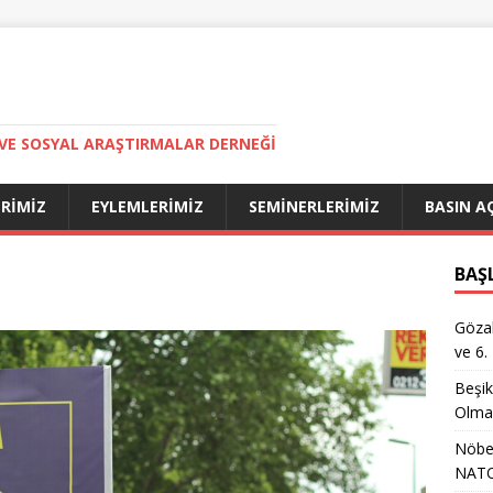
VE SOSYAL ARAŞTIRMALAR DERNEĞI
ERIMIZ
EYLEMLERIMIZ
SEMINERLERIMIZ
BASIN A
BAŞ
Gözal
ve 6.
Beşik
Olma
Nöbet
NATO