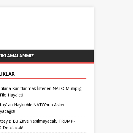
ÇIKLAMALARIMIZ
LIKLAR
tılarla Kanıtlanmak İstenen NATO Muhipliği
 Filo Hayaleti
taş’tan Haykırdık: NATO’nun Askeri
yacağız!
teyiz: Bu Zirve Yapılmayacak, TRUMP-
 Defolacak!