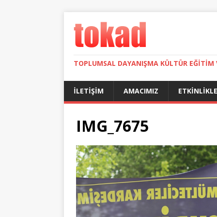
TOPLUMSAL DAYANIŞMA KÜLTÜR EĞITIM 
İLETIŞIM
AMACIMIZ
ETKINLIKL
IMG_7675