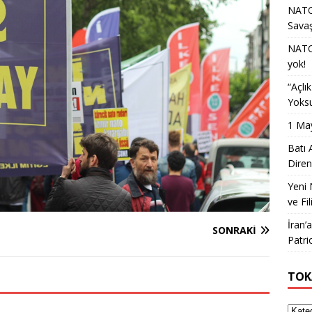
NATO 
Sava
NATO 
yok!
“Açlı
Yoksu
1 May
Batı 
Diren
Yeni 
ve Fil
İran’
SONRAKI
Patri
TOK