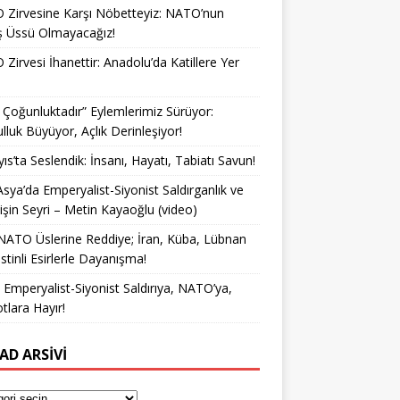
Zirvesine Karşı Nöbetteyiz: NATO’nun
ş Üssü Olmayacağız!
Zirvesi İhanettir: Anadolu’da Katillere Yer
k Çoğunluktadır” Eylemlerimiz Sürüyor:
lluk Büyüyor, Açlık Derinleşiyor!
ıs’ta Seslendik: İnsanı, Hayatı, Tabiatı Savun!
Asya’da Emperyalist-Siyonist Saldırganlık ve
işin Seyri – Metin Kayaoğlu (video)
NATO Üslerine Reddiye; İran, Küba, Lübnan
istinli Esirlerle Dayanışma!
a Emperyalist-Siyonist Saldırıya, NATO’ya,
otlara Hayır!
AD ARSIVI