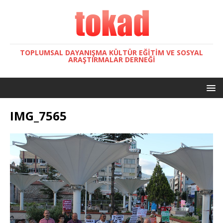
TOPLUMSAL DAYANIŞMA KÜLTÜR EĞITIM VE SOSYAL
ARAŞTIRMALAR DERNEĞI
IMG_7565