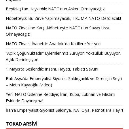
Beşiktaş’tan Haykırdık: NATO’nun Askeri Olmayacağız!
Nöbetteyiz: Bu Zirve Yapılmayacak, TRUMP-NATO Defolacak!
NATO Zirvesine Karşı Nöbetteyiz: NATO’nun Savaş Üssü
Olmayacağız!
NATO Zirvesi İhanettir: Anadolu’da Katillere Yer yok!
“Açlık Çoğunluktadır” Eylemlerimiz Sürüyor: Yoksulluk Büyüyor,
Açlık Derinleşiyor!
1 Mayıs’ta Seslendik: İnsanı, Hayatı, Tabiatı Savun!
Batı Asya’da Emperyalist-Siyonist Saldırganlık ve Direnişin Seyri
– Metin Kayaoğlu (video)
Yeni NATO Üslerine Reddiye; İran, Küba, Lübnan ve Filistinli
Esirlerle Dayanışma!
İran’a Emperyalist-Siyonist Saldırıya, NATO’ya, Patriotlara Hayır!
TOKAD ARSIVI