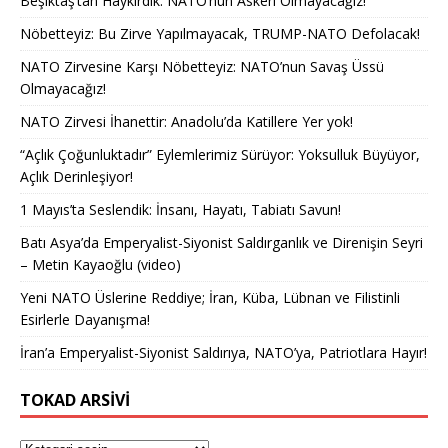
Beşiktaş’tan Haykırdık: NATO’nun Askeri Olmayacağız!
Nöbetteyiz: Bu Zirve Yapılmayacak, TRUMP-NATO Defolacak!
NATO Zirvesine Karşı Nöbetteyiz: NATO’nun Savaş Üssü
Olmayacağız!
NATO Zirvesi İhanettir: Anadolu’da Katillere Yer yok!
“Açlık Çoğunluktadır” Eylemlerimiz Sürüyor: Yoksulluk Büyüyor,
Açlık Derinleşiyor!
1 Mayıs’ta Seslendik: İnsanı, Hayatı, Tabiatı Savun!
Batı Asya’da Emperyalist-Siyonist Saldırganlık ve Direnişin Seyri
– Metin Kayaoğlu (video)
Yeni NATO Üslerine Reddiye; İran, Küba, Lübnan ve Filistinli
Esirlerle Dayanışma!
İran’a Emperyalist-Siyonist Saldırıya, NATO’ya, Patriotlara Hayır!
TOKAD ARSIVI