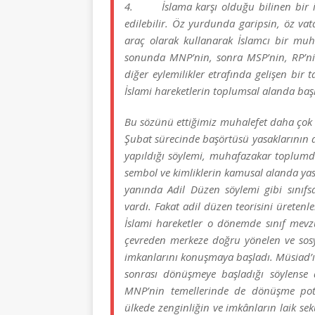
4. İslama karşı olduğu bilinen bir ikti
edilebilir. Öz yurdunda garipsin, öz vat
araç olarak kullanarak İslamcı bir muha
sonunda MNP’nin, sonra MSP’nin, RP’nin
diğer eylemilikler etrafında gelişen bir
İslami hareketlerin toplumsal alanda baş
Bu sözünü ettiğimiz muhalefet daha çok 
Şubat sürecinde başörtüsü yasaklarının
yapıldığı söylemi, muhafazakar toplumd
sembol ve kimliklerin kamusal alanda yas
yanında Adil Düzen söylemi gibi sınıf
vardı. Fakat adil düzen teorisini üreten
İslami hareketler o dönemde sınıf mevz
çevreden merkeze doğru yönelen ve sos
imkanlarını konuşmaya başladı. Müsiad’ı
sonrası dönüşmeye başladığı söylense 
MNP’nin temellerinde de dönüşme pota
ülkede zenginliğin ve imkânların laik sekü