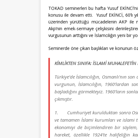
TOKAD seminerleri bu hafta Yusuf EKİNCİ’ni
konusu ile devam etti. Yusuf EKİNCİ, 60’lı yı
üzerinden yürüttüğü mücadelenin AKP ile nası
Akp’nin emek-sermaye çelişkisini derinleştire
vurgusunun arttığını ve İslamcılığın yeni bir 
Seminerde öne çıkan başlıkları ve konunun özet
KİMLİKTEN SINIFA: İSLAMİ MUHALEFET
Türkiye’de İslamcılığın, Osmanlı’nın son
vurgunun, İslamcılığın, 1960’lardan son
başladığını görmekteyiz. 1960’ların sonl
çıkmıştır.
1. Cumhuriyet kurulduktan sonra Osmanl
ve tamamen İslami kurumları ve islami t
ekonomiyi de biçimlendiren bir söylem, 
hareket, özellikle 1924’te halifeliğin k