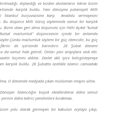
ılmadığı, dışlandığı ve bizden alınlanların tekrar bizim
rtisinde karşılık buldu. Yani dönüşme potansiyeli Milli
kli İstanbul burjuvazisine karşı Anadolu sermayesini
 Bu düşünce Milli Görüş söyleminde somut bir karşılık
. Bizim olanı geri alma düşüncesi için Fethi Açıkel “kutsal
“kutsal mazlumluk” düşüncesinin içinde bir anlamda
 söyler.Çünkü mazlumluk söylemi bir güç istencidir, bu güç
fikrini de içerisinde barındırır. 28 Şubat dönemi
 da somut hale getirdi. Onları yeni arayışlara sevk etti.
asetin biçimini aldılar. Devlet aklı iyice belirginleşmeye
am karşılık buldu. 28 Şubatta özellikle islamcı camiadaki
sıyrılma. O dönemde medyada çıkan müslüman imajını silme.
 Dönüşen İslamcılığın büyük ideallerdense daha somut
 yerinin daha tedrici yönelimlere bırakması.
züm yolu olarak görmeyen bir kabulün orytaya çıkıp,