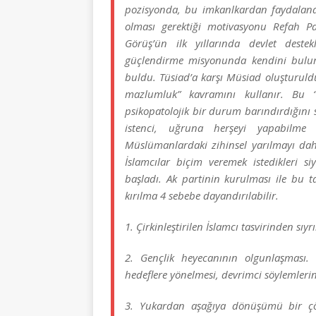
pozisyonda, bu imkanlkardan faydalandır
olması gerektiği motivasyonu Refah Pa
Görüş’ün ilk yıllarında devlet deste
güçlendirme misyonunda kendini bulur.
buldu. Tüsiad’a karşı Müsiad oluşturuldu
mazlumluk” kavramını kullanır. Bu 
psikopatolojik bir durum barındırdığını
istenci, uğruna herşeyi yapabilme 
Müslümanlardaki zihinsel yarılmayı daha
İslamcılar biçim veremek istedikleri siy
başladı. Ak partinin kurulması ile bu t
kırılma 4 sebebe dayandırılabilir.
1. Çirkinleştirilen İslamcı tasvirinden 
2. Gençlik heyecanının olgunlaşması.
hedeflere yönelmesi, devrimci söylemlerin
3. Yukardan aşağıya dönüşümü bir çö