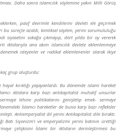
ması. Daha sonra islamcılık söylemine yakın Milli Görüş
eklerken, pasif devrimle kendilerini devleti ele geçirmek
eri bu süreçte azaldı, kimliksel söylem, yerini sorumululuğu
ndi siyasetini sokağa çıkmayıp, dört yılda bir oy vererek
arti iktidarıyla ana akım islamcılık devlete eklemlenmeye
denemek isteyenler ve radikal eklemlenenler olarak ikiye
 kaç grup oluşturdu:
e hayal kırıklığı yaşayanlardı. Bu dönemde islami hareket
slamcı iktidara karşı bazı antikapitalist muhalif unsurlar
ermaye lehine politikalarını genişletip emek- sermaye
dönemdeki İslamcı hareketler de buna karşı bazı refleksler
leşti. Antiemperyalist dil yerini Antikapitalist dile bıraktı.
iği Batı Siyonizm’i ve emperyalizmi yerini batının ürettiği
maye çelişkisini İslami bir iktidarın derinleştirmesi bu