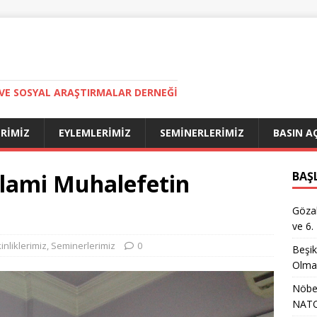
VE SOSYAL ARAŞTIRMALAR DERNEĞI
ERIMIZ
EYLEMLERIMIZ
SEMINERLERIMIZ
BASIN A
İslami Muhalefetin
BAŞ
Gözal
ve 6.
kinliklerimiz
,
Seminerlerimiz
0
Beşik
Olma
Nöbet
NATO