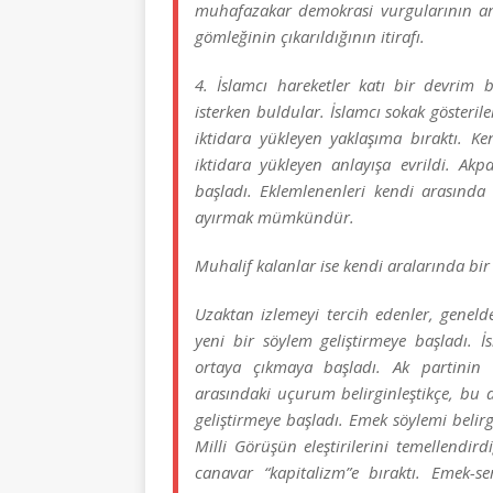
muhafazakar demokrasi vurgularının art
gömleğinin çıkarıldığının itirafı.
4. İslamcı hareketler katı bir devrim b
isterken buldular. İslamcı sokak gösteril
iktidara yükleyen yaklaşıma bıraktı. Ke
iktidara yükleyen anlayışa evrildi. Akp
başladı. Eklemlenenleri kendi arasında 
ayırmak mümkündür.
Muhalif kalanlar ise kendi aralarında bir
Uzaktan izlemeyi tercih edenler, geneld
yeni bir söylem geliştirmeye başladı. İ
ortaya çıkmaya başladı. Ak partinin s
arasındaki uçurum belirginleştikçe, bu 
geliştirmeye başladı. Emek söylemi belirgin
Milli Görüşün eleştirilerini temellendird
canavar “kapitalizm”e bıraktı. Emek-ser