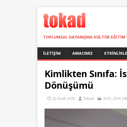
TOPLUMSAL DAYANIŞMA KÜLTÜR EĞITIM 
İLETIŞIM
AMACIMIZ
ETKINLIKL
Kimlikten Sınıfa: 
Dönüşümü
22 Ocak 2015
Tokad
2015
,
2015
,
Et