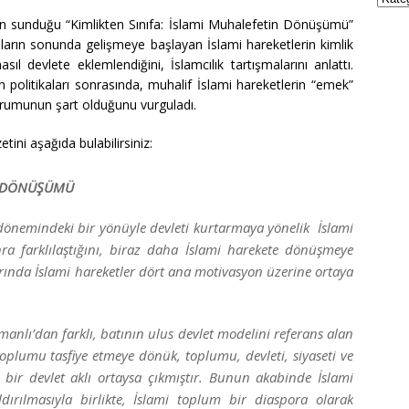
n sunduğu “Kimlikten Sınıfa: İslami Muhalefetin Dönüşümü”
lların sonunda gelişmeye başlayan İslami hareketlerin kimlik
l devlete eklemlendiğini, İslamcılık tartışmalarını anlattı.
n politikaları sonrasında, muhalif İslami hareketlerin “emek”
yorumunun şart olduğunu vurguladı.
ini aşağıda bulabilirsiniz:
İN DÖNÜŞÜMÜ
 dönemindeki bir yönüyle devleti kurtarmaya yönelik İslami
ra farklılaştığını, biraz daha İslami harekete dönüşmeye
arında İslami hareketler dört ana motivasyon üzerine ortaya
ı’dan farklı, batının ulus devlet modelini referans alan
oplumu tasfiye etmeye dönük, toplumu, devleti, siyaseti ve
bir devlet aklı ortaysa çıkmıştır. Bunun akabinde İslami
aldırılmasıyla birlikte, İslami toplum bir diaspora olarak