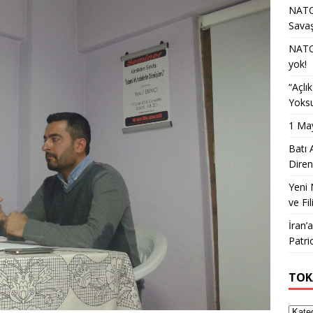
NATO 
Sava
NATO 
yok!
“Açlı
Yoksu
1 May
Batı 
Diren
Yeni 
ve Fil
İran’
Patri
TOK