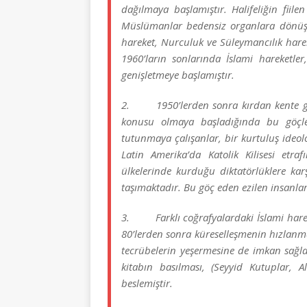
dağılmaya başlamıştır. Halifeliğin fiilen
Müslümanlar bedensiz organlara dönüşm
hareket, Nurculuk ve Süleymancılık harek
1960’ların sonlarında İslami hareketle
genişletmeye başlamıştır.
2. 1950’lerden sonra kırdan kente göç 
konusu olmaya başladığında bu göçler 
tutunmaya çalışanlar, bir kurtuluş ideol
Latin Amerika’da Katolik Kilisesi etr
ülkelerinde kurduğu diktatörlüklere karşı
taşımaktadır. Bu göç eden ezilen insanlar 
3. Farklı coğrafyalardaki İslami hareketl
80’lerden sonra küreselleşmenin hızlanmas
tecrübelerin yeşermesine de imkan sağladı
kitabın basılması, (Seyyid Kutuplar, Al
beslemiştir.