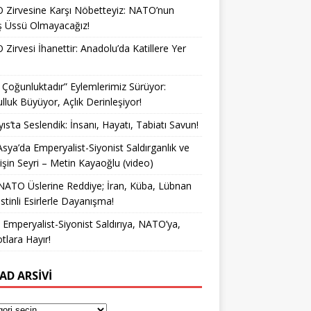
Zirvesine Karşı Nöbetteyiz: NATO’nun
ş Üssü Olmayacağız!
Zirvesi İhanettir: Anadolu’da Katillere Yer
k Çoğunluktadır” Eylemlerimiz Sürüyor:
lluk Büyüyor, Açlık Derinleşiyor!
ıs’ta Seslendik: İnsanı, Hayatı, Tabiatı Savun!
Asya’da Emperyalist-Siyonist Saldırganlık ve
işin Seyri – Metin Kayaoğlu (video)
NATO Üslerine Reddiye; İran, Küba, Lübnan
istinli Esirlerle Dayanışma!
a Emperyalist-Siyonist Saldırıya, NATO’ya,
otlara Hayır!
AD ARSIVI