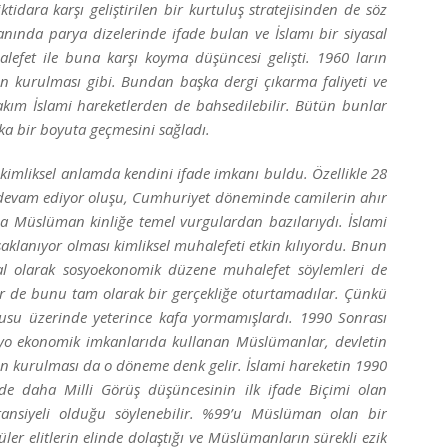
dara karşı geliştirilen bir kurtuluş stratejisinden de söz
anında parya dizelerinde ifade bulan ve İslamı bir siyasal
lefet ile buna karşı koyma düşüncesi gelişti. 1960 ların
 kurulması gibi. Bundan başka dergi çıkarma faliyeti ve
 takım İslami hareketlerden de bahsedilebilir. Bütün bunlar
ka bir boyuta geçmesini sağladı.
kimliksel anlamda kendini ifade imkanı buldu. Özellikle 28
 devam ediyor oluşu, Cumhuriyet döneminde camilerin ahır
a Müslüman kinliğe temel vurgulardan bazılarıydı. İslami
aklanıyor olması kimliksel muhalefeti etkin kılıyordu. Bnun
sal olarak sosyoekonomik düzene muhalefet söylemleri de
ler de bunu tam olarak bir gerçekliğe oturtamadılar. Çünkü
usu üzerinde yeterince kafa yormamışlardı. 1990 Sonrası
yo ekonomik imkanlarıda kullanan Müslümanlar, devletin
n kurulması da o döneme denk gelir. İslami hareketin 1990
de daha Milli Görüş düşüncesinin ilk ifade Biçimi olan
nsiyeli olduğu söylenebilir. %99’u Müslüman olan bir
ler elitlerin elinde dolaştığı ve Müslümanların sürekli ezik