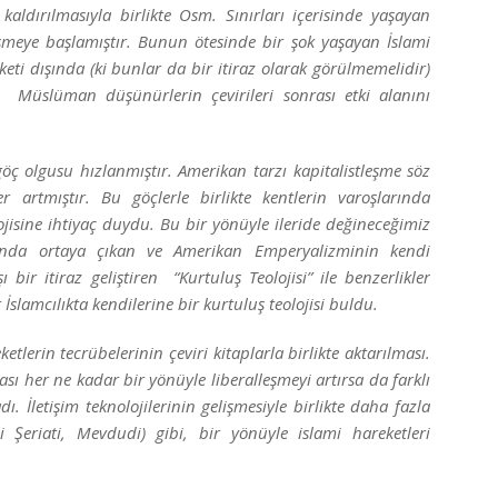
 kaldırılmasıyla birlikte Osm. Sınırları içerisinde yaşayan
eye başlamıştır. Bunun ötesinde bir şok yaşayan İslami
eti dışında (ki bunlar da bir itiraz olarak görülmemelidir)
r, Müslüman düşünürlerin çevirileri sonrası etki alanını
olgusu hızlanmıştır. Amerikan tarzı kapitalistleşme söz
artmıştır. Bu göçlerle birlikte kentlerin varoşlarında
ojisine ihtiyaç duydu. Bu bir yönüyle ileride değineceğimiz
afında ortaya çıkan ve Amerikan Emperyalizminin kendi
 bir itiraz geliştiren “Kurtuluş Teolojisi” ile benzerlikler
İslamcılıkta kendilerine bir kurtuluş teolojisi buldu.
erin tecrübelerinin çeviri kitaplarla birlikte aktarılması.
ı her ne kadar bir yönüyle liberalleşmeyi artırsa da farklı
. İletişim teknolojilerinin gelişmesiyle birlikte daha fazla
i Şeriati, Mevdudi) gibi, bir yönüyle islami hareketleri