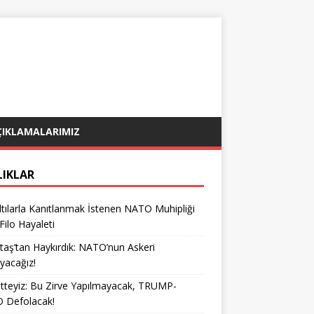
ÇIKLAMALARIMIZ
LIKLAR
tılarla Kanıtlanmak İstenen NATO Muhipliği
 Filo Hayaleti
taş’tan Haykırdık: NATO’nun Askeri
yacağız!
teyiz: Bu Zirve Yapılmayacak, TRUMP-
 Defolacak!