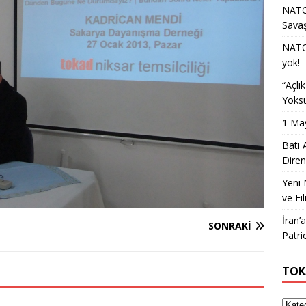
NATO 
Sava
NATO 
yok!
“Açlı
Yoksu
1 May
Batı 
Diren
Yeni 
ve Fil
İran’
SONRAKI
Patri
TOK