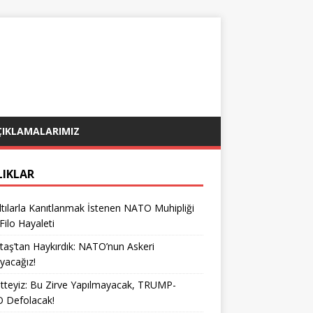
ÇIKLAMALARIMIZ
LIKLAR
tılarla Kanıtlanmak İstenen NATO Muhipliği
 Filo Hayaleti
taş’tan Haykırdık: NATO’nun Askeri
yacağız!
teyiz: Bu Zirve Yapılmayacak, TRUMP-
 Defolacak!