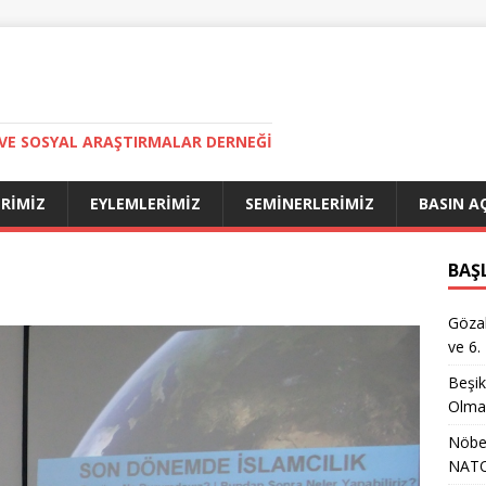
VE SOSYAL ARAŞTIRMALAR DERNEĞI
ERIMIZ
EYLEMLERIMIZ
SEMINERLERIMIZ
BASIN A
BAŞ
Gözal
ve 6.
Beşik
Olma
Nöbet
NATO