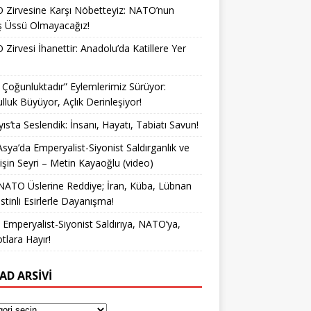
Zirvesine Karşı Nöbetteyiz: NATO’nun
ş Üssü Olmayacağız!
Zirvesi İhanettir: Anadolu’da Katillere Yer
k Çoğunluktadır” Eylemlerimiz Sürüyor:
lluk Büyüyor, Açlık Derinleşiyor!
ıs’ta Seslendik: İnsanı, Hayatı, Tabiatı Savun!
Asya’da Emperyalist-Siyonist Saldırganlık ve
işin Seyri – Metin Kayaoğlu (video)
NATO Üslerine Reddiye; İran, Küba, Lübnan
istinli Esirlerle Dayanışma!
a Emperyalist-Siyonist Saldırıya, NATO’ya,
otlara Hayır!
AD ARSIVI