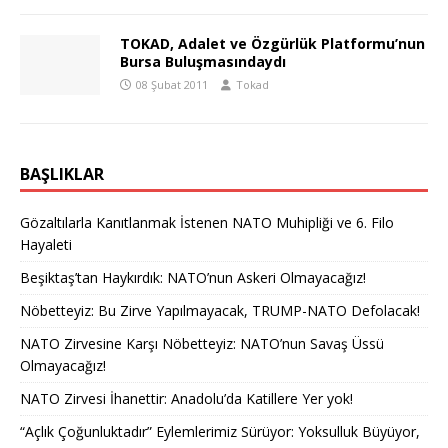
TOKAD, Adalet ve Özgürlük Platformu’nun
Bursa Buluşmasındaydı
08 Şubat 2011
Tokad
BAŞLIKLAR
Gözaltılarla Kanıtlanmak İstenen NATO Muhipliği ve 6. Filo
Hayaleti
Beşiktaş’tan Haykırdık: NATO’nun Askeri Olmayacağız!
Nöbetteyiz: Bu Zirve Yapılmayacak, TRUMP-NATO Defolacak!
NATO Zirvesine Karşı Nöbetteyiz: NATO’nun Savaş Üssü
Olmayacağız!
NATO Zirvesi İhanettir: Anadolu’da Katillere Yer yok!
“Açlık Çoğunluktadır” Eylemlerimiz Sürüyor: Yoksulluk Büyüyor,