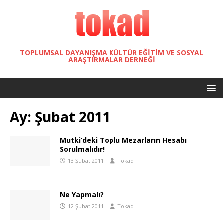
TOPLUMSAL DAYANIŞMA KÜLTÜR EĞITIM VE SOSYAL
ARAŞTIRMALAR DERNEĞI
Ay:
Şubat 2011
Mutki’deki Toplu Mezarların Hesabı
Sorulmalıdır!
13 Şubat 2011
Tokad
Ne Yapmalı?
12 Şubat 2011
Tokad